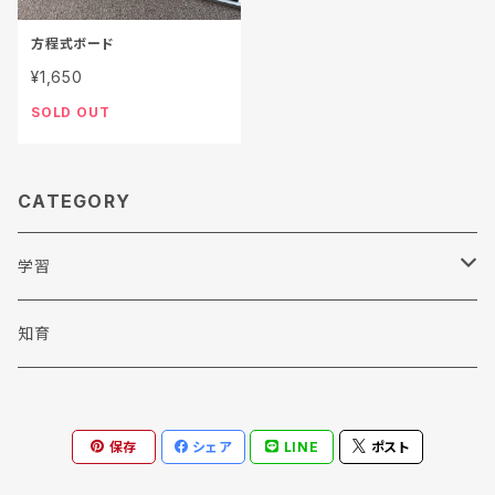
方程式ボード
¥1,650
SOLD OUT
CATEGORY
学習
算数・数学
知育
国語
保存
シェア
LINE
ポスト